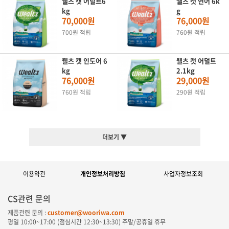
웰츠 캣 어덜트6
웰츠 캣 연어 6k
kg
g
70,000원
76,000원
700원 적립
760원 적립
웰츠 캣 인도어 6
웰츠 캣 어덜트
kg
2.1kg
76,000원
29,000원
760원 적립
290원 적립
더보기 ▼
이용약관
개인정보처리방침
사업자정보조회
CS관련 문의
제품관련 문의 :
customer@wooriwa.com
평일
10:00~17:00
(점심시간
12:30~13:30
) 주말/공휴일 휴무