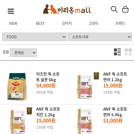
NEW
BEST
강아지
고양이
브랜드
정렬
이즈칸 독 소프
ANF 독 소프트
트 살몬 6kg
연어 1.2kg
54,000원
15,000원
540원 적립
150원 적립
ANF 독 소프트
ANF 독 소프트
치킨 1.2kg
연어 5.4kg
15,000원
51,000원
150원 적립