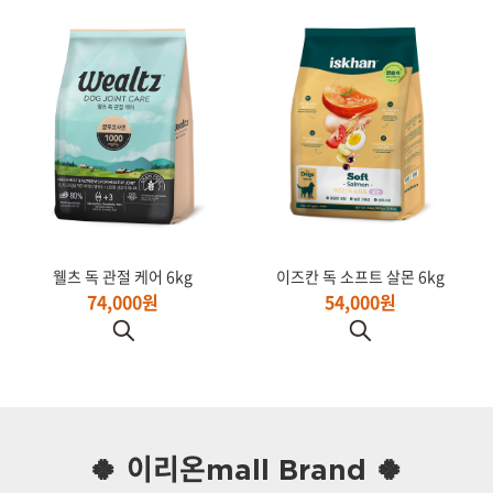
웰츠 독 관절 케어 6kg
이즈칸 독 소프트 살몬 6kg
74,000원
54,000원
🍀 이리온mall Brand 🍀