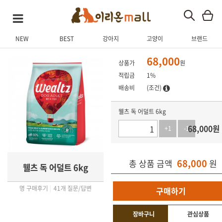
NEW
BEST
강아지
고양이
브랜드
상품 상세
상품 후기
Q&A(41)
관련 상품
68,000
상품가
원
적립금
1%
배송비
(조건)
웰츠 독 어덜트 6kg
68,000
원
+1
-1
68,000
총 상품 금액
원
웰츠 독 어덜트 6kg
명 구매후기
|
41개 질문/답변
구매하기
장바구니
관심상품