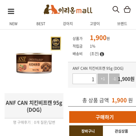
NEW
BEST
강아지
고양이
브랜드
상품 상세
상품 후기
Q&A
관련 상품
1,900
상품가
원
적립금
1%
배송비
(조건)
ANF CAN 치킨비프캔 95g (DOG)
1,900
원
+1
-1
1,900
총 상품 금액
원
ANF CAN 치킨비프캔 95g
(DOG)
구매하기
명 구매후기
|
0개 질문/답변
장바구니
관심상품