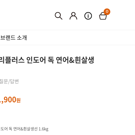
0
품
브랜드 소개
프리플러스 인도어 독 연어&흰살생
 질문/답변
1,900
원
도어 독 연어&흰살생선 1.6kg