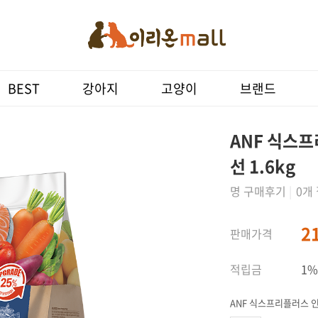
상품 상세
상품 후기()
Q&A(0)
관련 상
BEST
강아지
고양이
브랜드
ANF 식스
선 1.6kg
명 구매후기
|
0개
2
판매가격
적립금
1%
ANF 식스프리플러스 인