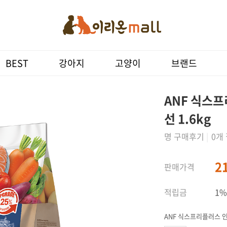
상품 상세
상품 후기()
Q&A(0)
관련 상
BEST
강아지
고양이
브랜드
ANF 식스
선 1.6kg
명 구매후기
|
0개
2
판매가격
적립금
1%
ANF 식스프리플러스 인