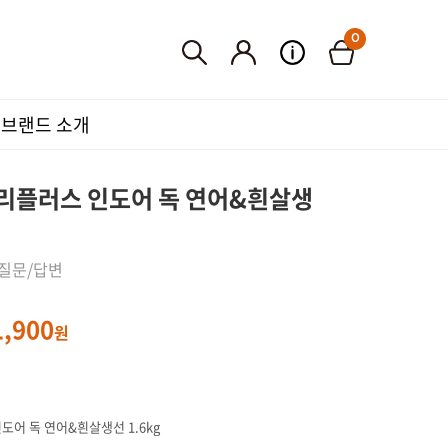
0
품
브랜드 소개
프리플러스 인도어 독 연어&흰살생
 질문/답변
1,900
원
도어 독 연어&흰살생선 1.6kg