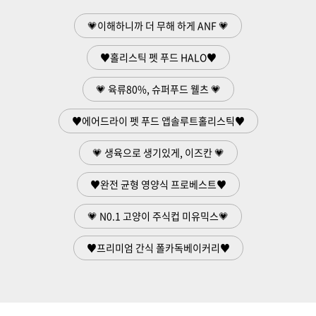
💗이해하니까 더 무해 하게 ANF 💗
♥홀리스틱 펫 푸드 HALO♥
💗 육류80%, 슈퍼푸드 웰츠 💗
♥에어드라이 펫 푸드 앱솔루트홀리스틱♥
💗 생육으로 생기있게, 이즈칸 💗
♥완전 균형 영양식 프로베스트♥
💗 N0.1 고양이 주식컵 미유믹스💗
♥프리미엄 간식 폴카독베이커리♥