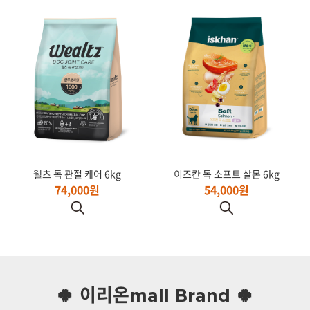
웰츠 독 관절 케어 6kg
이즈칸 독 소프트 살몬 6kg
74,000원
54,000원
🍀 이리온mall Brand 🍀