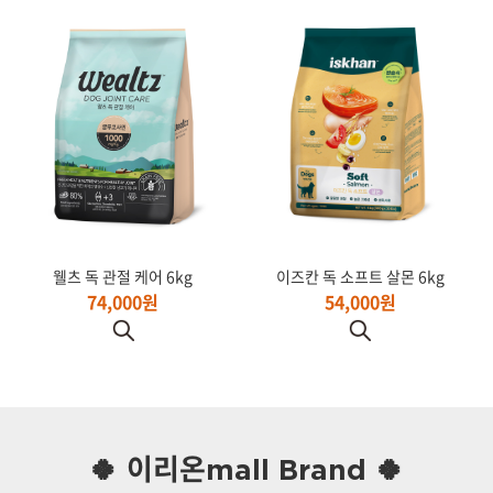
웰츠 독 관절 케어 6kg
이즈칸 독 소프트 살몬 6kg
74,000원
54,000원
🍀 이리온mall Brand 🍀