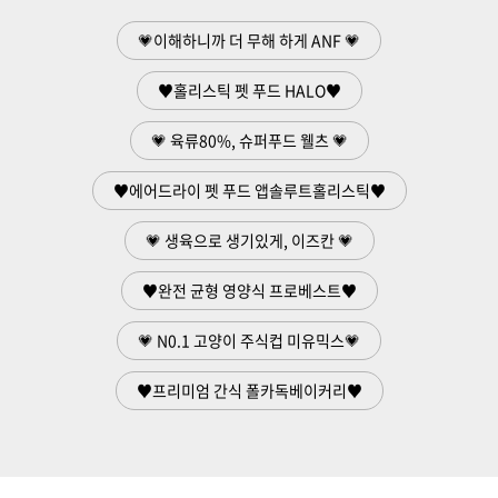
💗이해하니까 더 무해 하게 ANF 💗
♥홀리스틱 펫 푸드 HALO♥
💗 육류80%, 슈퍼푸드 웰츠 💗
♥에어드라이 펫 푸드 앱솔루트홀리스틱♥
💗 생육으로 생기있게, 이즈칸 💗
♥완전 균형 영양식 프로베스트♥
💗 N0.1 고양이 주식컵 미유믹스💗
♥프리미엄 간식 폴카독베이커리♥