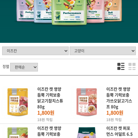
정렬
이즈칸 캣 영양
이즈칸 캣 영양
듬뿍 기력보충
듬뿍 기력보충
닭고기참치스튜
가쓰오닭고기스
80g
프 80g
1,800원
1,800원
18원 적립
18원 적립
이즈칸 캣 영양
이즈칸 캣 퍼포
듬뿍 기력보충
먼스 어덜트 6.5