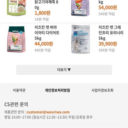
닭고기야채죽 8
kg
54,000원
0g
1,800원
540원 적립
18원 적립
이즈칸 캣 버라
이즈칸 캣 그레
이어티 다이어트
인프리 유리너리
5kg
5kg
44,000원
39,900원
440원 적립
399원 적립
더보기 ▼
이용약관
개인정보처리방침
사업자정보조회
CS관련 문의
제품관련 문의 :
customer@wooriwa.com
평일
10:00~17:00
(점심시간
12:30~13:30
) 주말/공휴일 휴무